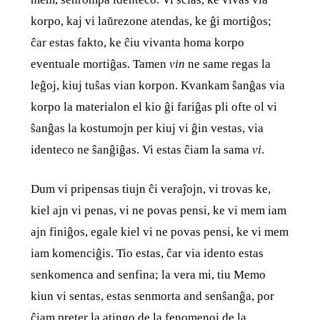
korpo, kaj vi laŭrezone atendas, ke ĝi mortiĝos;
ĉar estas fakto, ke ĉiu vivanta homa korpo
eventuale mortiĝas. Tamen
vin
ne same regas la
leĝoj, kiuj tuŝas vian korpon. Kvankam ŝanĝas via
korpo la materialon el kio ĝi fariĝas pli ofte ol vi
ŝanĝas la kostumojn per kiuj vi ĝin vestas, via
identeco ne ŝanĝiĝas. Vi estas ĉiam la sama
vi
.
Dum vi pripensas tiujn ĉi veraĵojn, vi trovas ke,
kiel ajn vi penas, vi ne povas pensi, ke vi mem iam
ajn finiĝos, egale kiel vi ne povas pensi, ke vi mem
iam komenciĝis. Tio estas, ĉar via idento estas
senkomenca and senfina; la vera mi, tiu Memo
kiun vi sentas, estas senmorta and senŝanĝa, por
ĉiam preter la atingo de la fenomenoj de la