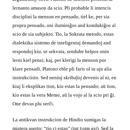
lernanto amason da scio. Pli probable li intencis
disciplini la menson en pensado, tiel ke, per sia
propra pensado, oni iluminiĝos and kondukiĝos al
scio de sia subjekto. Tio, la Sokrata metodo, estas
dialektika sistemo de inteligentaj demandoj and
respondoj kiu, se sekvata, sendube helpos onin
lerni kiel pensi; kaj, per klerigi la menson por
klare pensadi, Platono eble pli faris ol iu ajn alia
instrukciisto. Sed neniuj skribaĵoj devenis al ni, en
kiuj li eksplikas tion, kio estas la pensado; aŭ tion,
kio estas la vera Memo, aŭ la vojo al la scio pri ĝi.
One devas plu serĉi.
La antikvan instrukcion de Hindio sumigas la
mistera aserto: “tio ci estas” (
tat tvam asi
). Sed la