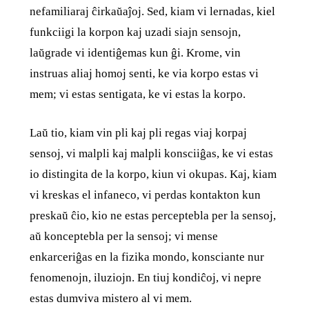
nefamiliaraj ĉirkaŭaĵoj. Sed, kiam vi lernadas, kiel
funkciigi la korpon kaj uzadi siajn sensojn,
laŭgrade vi identiĝemas kun ĝi. Krome, vin
instruas aliaj homoj senti, ke via korpo estas vi
mem; vi estas sentigata, ke vi estas la korpo.
Laŭ tio, kiam vin pli kaj pli regas viaj korpaj
sensoj, vi malpli kaj malpli konsciiĝas, ke vi estas
io distingita de la korpo, kiun vi okupas. Kaj, kiam
vi kreskas el infaneco, vi perdas kontakton kun
preskaŭ ĉio, kio ne estas perceptebla per la sensoj,
aŭ konceptebla per la sensoj; vi mense
enkarceriĝas en la fizika mondo, konsciante nur
fenomenojn, iluziojn. En tiuj kondiĉoj, vi nepre
estas dumviva mistero al vi mem.