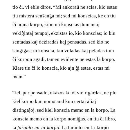
tio ĉi, vi eble diros, “Mi ankoraŭ ne scias, kio estas
tiu mistera senŝanĝa mi; sed mi konscias, ke en tiu
ĉi homa korpo, kion mi konscias dum miaj
vekiĝintaj tempoj, ekzistas io, kio konscias; io kiu
sentadas kaj deziradas kaj pensadas, sed kio ne
ŝanĝiĝas; io konscia, kiu voladas kaj peladas tiun
ĉi korpon agadi, tamen evidente ne estas la korpo.
Klare tiu ĉi io konscia, kio ajn ĝi estas, estas mi
mem.”
Tiel, per pensado, okazos ke vi vin rigardas, ne plu
kiel korpo kun nomo and kun certaj aliaj
distingaĵoj, sed kiel konscia memo en la korpo. La
konscia memo en la korpo nomiĝas, en tiu ĉi libro,
la
faranto-en-la-korpo
. La faranto-en-la-korpo