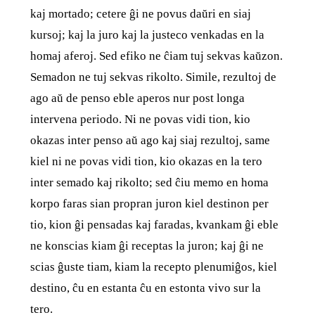
kaj mortado; cetere ĝi ne povus daŭri en siaj
kursoj; kaj la juro kaj la justeco venkadas en la
homaj aferoj. Sed efiko ne ĉiam tuj sekvas kaŭzon.
Semadon ne tuj sekvas rikolto. Simile, rezultoj de
ago aŭ de penso eble aperos nur post longa
intervena periodo. Ni ne povas vidi tion, kio
okazas inter penso aŭ ago kaj siaj rezultoj, same
kiel ni ne povas vidi tion, kio okazas en la tero
inter semado kaj rikolto; sed ĉiu memo en homa
korpo faras sian propran juron kiel destinon per
tio, kion ĝi pensadas kaj faradas, kvankam ĝi eble
ne konscias kiam ĝi receptas la juron; kaj ĝi ne
scias ĝuste tiam, kiam la recepto plenumiĝos, kiel
destino, ĉu en estanta ĉu en estonta vivo sur la
tero.