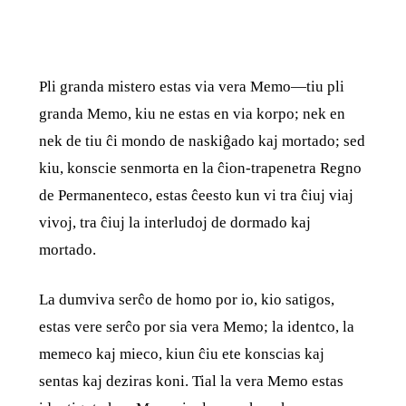
Pli granda mistero estas via vera Memo—tiu pli
granda Memo, kiu ne estas en via korpo; nek en
nek de tiu ĉi mondo de naskiĝado kaj mortado; sed
kiu, konscie senmorta en la ĉion-trapenetra Regno
de Permanenteco, estas ĉeesto kun vi tra ĉiuj viaj
vivoj, tra ĉiuj la interludoj de dormado kaj
mortado.
La dumviva serĉo de homo por io, kio satigos,
estas vere serĉo por sia vera Memo; la identco, la
memeco kaj mieco, kiun ĉiu ete konscias kaj
sentas kaj deziras koni. Tial la vera Memo estas