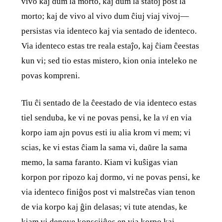
vivo kaj dum la morto, kaj dum la statoj post la
morto; kaj de vivo al vivo dum ĉiuj viaj vivoj—
persistas via identeco kaj via sentado de identeco.
Via identeco estas tre reala estaĵo, kaj ĉiam ĉeestas
kun vi; sed tio estas mistero, kion onia inteleko ne
povas kompreni.
Tiu ĉi sentado de la ĉeestado de via identeco estas
tiel senduba, ke vi ne povas pensi, ke la
vi
en via
korpo iam ajn povus esti iu alia krom vi mem; vi
scias, ke vi estas ĉiam la sama vi, daŭre la sama
memo, la sama faranto. Kiam vi kuŝigas vian
korpon por ripozo kaj dormo, vi ne povas pensi, ke
via identeco finiĝos post vi malstreĉas vian tenon
de via korpo kaj ĝin delasas; vi tute atendas, ke
kiam vi denove konsciiĝos en via korpo kaj