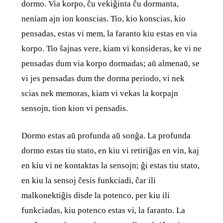
dormo. Via korpo, ĉu vekiĝinta ĉu dormanta,
neniam ajn ion konscias. Tio, kio konscias, kio
pensadas, estas vi mem, la faranto kiu estas en via
korpo. Tio ŝajnas vere, kiam vi konsideras, ke vi ne
pensadas dum via korpo dormadas; aŭ almenaŭ, se
vi jes pensadas dum the dorma periodo, vi nek
scias nek memoras, kiam vi vekas la korpajn
sensojn, tion kion vi pensadis.
Dormo estas aŭ profunda aŭ sonĝa. La profunda
dormo estas tiu stato, en kiu vi retiriĝas en vin, kaj
en kiu vi ne kontaktas la sensojn; ĝi estas tiu stato,
en kiu la sensoj ĉesis funkciadi, ĉar ili
malkonektiĝis disde la potenco, per kiu ili
funkciadas, kiu potenco estas vi, la faranto. La