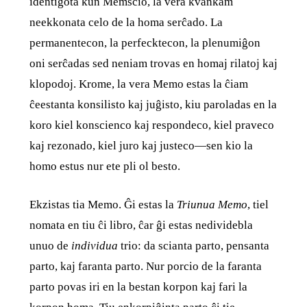
identigota kun Memscio, la vera kvankam
neekkonata celo de la homa serĉado. La
permanentecon, la perfecktecon, la plenumiĝon
oni serĉadas sed neniam trovas en homaj rilatoj kaj
klopodoj. Krome, la vera Memo estas la ĉiam
ĉeestanta konsilisto kaj juĝisto, kiu paroladas en la
koro kiel konscienco kaj respondeco, kiel praveco
kaj rezonado, kiel juro kaj justeco—sen kio la
homo estus nur ete pli ol besto.
Ekzistas tia Memo. Ĝi estas la
Triunua Memo
, tiel
nomata en tiu ĉi libro, ĉar ĝi estas nedividebla
unuo de
individua
trio: da scianta parto, pensanta
parto, kaj faranta parto. Nur porcio de la faranta
parto povas iri en la bestan korpon kaj fari la