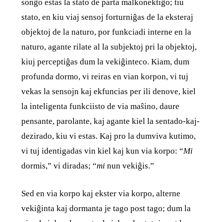
sonĝo estas la stato de parta malkonektiĝo; tiu
stato, en kiu viaj sensoj forturniĝas de la eksteraj
objektoj de la naturo, por funkciadi interne en la
naturo, agante rilate al la subjektoj pri la objektoj,
kiuj perceptiĝas dum la vekiĝinteco. Kiam, dum
profunda dormo, vi reiras en vian korpon, vi tuj
vekas la sensojn kaj ekfuncias per ili denove, kiel
la inteligenta funkciisto de via maŝino, daure
pensante, parolante, kaj agante kiel la sentado-kaj-
dezirado, kiu vi estas. Kaj pro la dumviva kutimo,
vi tuj identigadas vin kiel kaj kun via korpo: “
Mi
dormis,” vi diradas; “
mi
nun vekiĝis.”
Sed en via korpo kaj ekster via korpo, alterne
vekiĝinta kaj dormanta je tago post tago; dum la