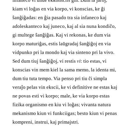
infaneco vi unue ekkonsciis ĝin. Dum la jaroj,
kiam vi loĝas en via korpo, vi konscias, ke ĝi
ŝanĝiĝadas: en ĝia pasado tra sia infaneco kaj
adoleskanteco kaj juneco, kaj al sia nuna kondiĉo,
gi multege ŝanĝiĝas. Kaj vi rekonas, ke dum via
korpo maturiĝas, estis laŭgradaj ŝanĝiĝoj en via
vidpunko pri la mondo kaj via sinteno pri la vivo.
Sed dum tiuj ŝanĝiĝoj, vi restis
vi
: tio estas, vi
konscias vin mem kiel la sama memo, la identa mi,
dum tiu tuta tempo. Via penso pri tiu ĉi simpla
veraĵo pelas vin ekscii, ke vi definitive ne estas kaj
ne povas esti vi korpo; male, ke via korpo estas
fizika organismo en kiu vi loĝas; vivanta natura
mekanismo kiun vi funkciigas; besto kiun vi penas
kompreni, instrui, kaj primajstri.