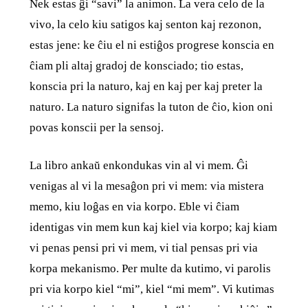
Nek estas ĝi “savi” la animon. La vera celo de la
vivo, la celo kiu satigos kaj senton kaj rezonon,
estas jene: ke ĉiu el ni estiĝos progrese konscia en
ĉiam pli altaj gradoj de konsciado; tio estas,
konscia pri la naturo, kaj en kaj per kaj preter la
naturo. La naturo signifas la tuton de ĉio, kion oni
povas konscii per la sensoj.
La libro ankaŭ enkondukas vin al vi mem. Ĝi
venigas al vi la mesaĝon pri vi mem: via mistera
memo, kiu loĝas en via korpo. Eble vi ĉiam
identigas vin mem kun kaj kiel via korpo; kaj kiam
vi penas pensi pri vi mem, vi tial pensas pri via
korpa mekanismo. Per multe da kutimo, vi parolis
pri via korpo kiel “mi”, kiel “mi mem”. Vi kutimas