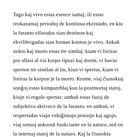
Tago kaj vivo estas esence samaj; ili estas
reokazantaj periodoj de kontinua ekzistado, en kiu
la faranto elfaradas sian destinon kaj
ekvilibrigadas sian homan konton je vivo. Ankaŭ
nokto kaj morto estas tre similaj: kiam vi foriras
por allasi al via korpo ripozi kaj dormi, vi havas
sperton tre similan al tiu, kiun vi spertas, kiam vi
foriras la korpon je la morto. Krome, viaj ĉiunoktaj
sonĝoj estas kompareblaj kun la postmortaj statoj,
kiujn vi regule spertas: ambaŭ estas fazoj de
subjektiva aktiveco de la faranto; en ambaŭ, vi
respertadas viajn vekiĝintajn pensojn kaj agojn,
viaj sensoj ankoraŭ funkciante en la naturo, sed en
la internaj statoj de la naturo. Kaj la ĉiunokta