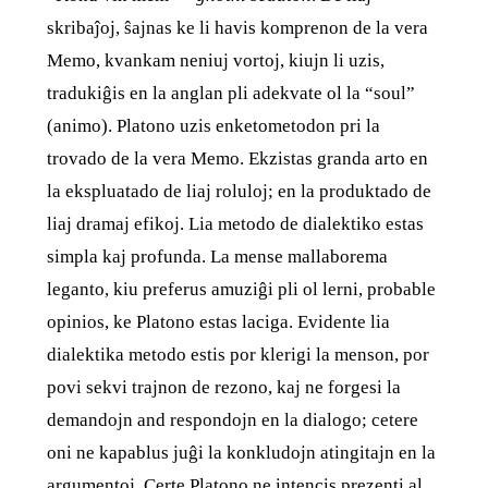
skribaĵoj, ŝajnas ke li havis komprenon de la vera
Memo, kvankam neniuj vortoj, kiujn li uzis,
tradukiĝis en la anglan pli adekvate ol la “soul”
(animo). Platono uzis enketometodon pri la
trovado de la vera Memo. Ekzistas granda arto en
la ekspluatado de liaj roluloj; en la produktado de
liaj dramaj efikoj. Lia metodo de dialektiko estas
simpla kaj profunda. La mense mallaborema
leganto, kiu preferus amuziĝi pli ol lerni, probable
opinios, ke Platono estas laciga. Evidente lia
dialektika metodo estis por klerigi la menson, por
povi sekvi trajnon de rezono, kaj ne forgesi la
demandojn and respondojn en la dialogo; cetere
oni ne kapablus juĝi la konkludojn atingitajn en la
argumentoj. Certe Platono ne intencis prezenti al