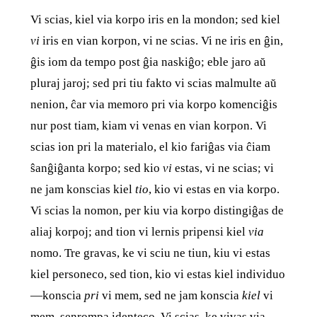
Vi scias, kiel via korpo iris en la mondon; sed kiel
vi
iris en vian korpon, vi ne scias. Vi ne iris en ĝin,
ĝis iom da tempo post ĝia naskiĝo; eble jaro aŭ
pluraj jaroj; sed pri tiu fakto vi scias malmulte aŭ
nenion, ĉar via memoro pri via korpo komenciĝis
nur post tiam, kiam vi venas en vian korpon. Vi
scias ion pri la materialo, el kio fariĝas via ĉiam
ŝanĝiĝanta korpo; sed kio
vi
estas, vi ne scias; vi
ne jam konscias kiel
tio
, kio vi estas en via korpo.
Vi scias la nomon, per kiu via korpo distingiĝas de
aliaj korpoj; and tion vi lernis pripensi kiel
via
nomo. Tre gravas, ke vi sciu ne tiun, kiu vi estas
kiel personeco, sed tion, kio vi estas kiel individuo
—konscia
pri
vi mem, sed ne jam konscia
kiel
vi
mem, senrompa identeco. Vi scias, ke vivas via