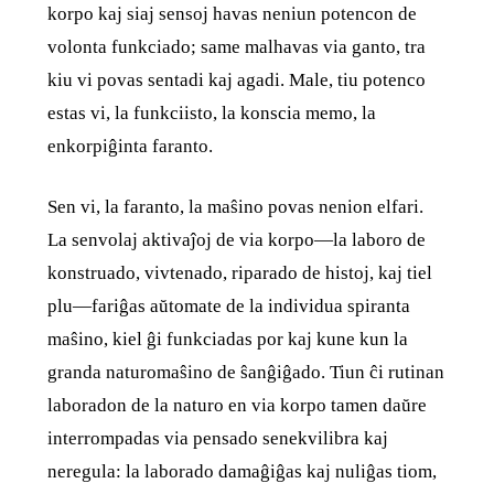
korpo kaj siaj sensoj havas neniun potencon de
volonta funkciado; same malhavas via ganto, tra
kiu vi povas sentadi kaj agadi. Male, tiu potenco
estas vi, la funkciisto, la konscia memo, la
enkorpiĝinta faranto.
Sen vi, la faranto, la maŝino povas nenion elfari.
La senvolaj aktivaĵoj de via korpo—la laboro de
konstruado, vivtenado, riparado de histoj, kaj tiel
plu—fariĝas aŭtomate de la individua spiranta
maŝino, kiel ĝi funkciadas por kaj kune kun la
granda naturomaŝino de ŝanĝiĝado. Tiun ĉi rutinan
laboradon de la naturo en via korpo tamen daŭre
interrompadas via pensado senekvilibra kaj
neregula: la laborado damaĝiĝas kaj nuliĝas tiom,