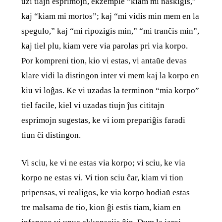
uzi tiajn esprimojn, ekzemple “kiam mi naskiĝis,”
kaj “kiam mi mortos”; kaj “mi vidis min mem en la
spegulo,” kaj “mi ripozigis min,” “mi tranĉis min”,
kaj tiel plu, kiam vere via parolas pri via korpo.
Por kompreni tion, kio vi estas, vi antaŭe devas
klare vidi la distingon inter vi mem kaj la korpo en
kiu vi loĝas. Ke vi uzadas la terminon “mia korpo”
tiel facile, kiel vi uzadas tiujn ĵus cititajn
esprimojn sugestas, ke vi iom prepariĝis faradi
tiun ĉi distingon.
Vi sciu, ke vi ne estas via korpo; vi sciu, ke via
korpo ne estas vi. Vi tion sciu ĉar, kiam vi tion
pripensas, vi realigos, ke via korpo hodiaŭ estas
tre malsama de tio, kion ĝi estis tiam, kiam en