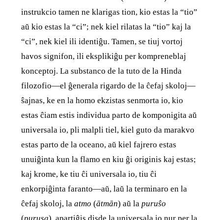
instrukcio tamen ne klarigas tion, kio estas la “tio”
aŭ kio estas la “ci”; nek kiel rilatas la “tio” kaj la
“ci”, nek kiel ili identiĝu. Tamen, se tiuj vortoj
havos signifon, ili eksplikiĝu per kompreneblaj
konceptoj. La substanco de la tuto de la Hinda
filozofio—el ĝenerala rigardo de la ĉefaj skoloj—
ŝajnas, ke en la homo ekzistas senmorta io, kio
estas ĉiam estis individua parto de komponigita aŭ
universala io, pli malpli tiel, kiel guto da marakvo
estas parto de la oceano, aŭ kiel fajrero estas
unuiĝinta kun la flamo en kiu ĝi originis kaj estas;
kaj krome, ke tiu ĉi universala io, tiu ĉi
enkorpiĝinta faranto—aŭ, laŭ la terminaro en la
ĉefaj skoloj, la
atmo
(
ātmān
) aŭ la
puruŝo
(
puruṣa
), apartiĝis disde la universala io nur per la