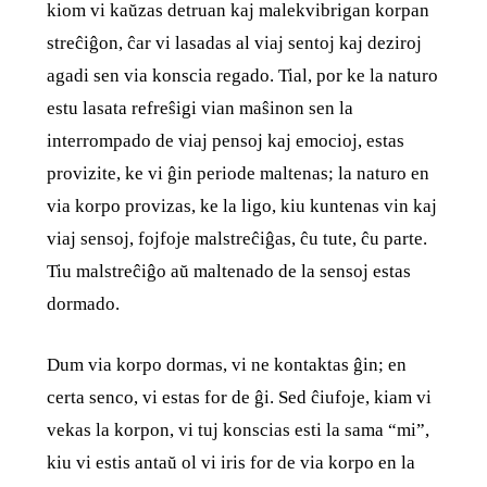
kiom vi kaŭzas detruan kaj malekvibrigan korpan
streĉiĝon, ĉar vi lasadas al viaj sentoj kaj deziroj
agadi sen via konscia regado. Tial, por ke la naturo
estu lasata refreŝigi vian maŝinon sen la
interrompado de viaj pensoj kaj emocioj, estas
provizite, ke vi ĝin periode maltenas; la naturo en
via korpo provizas, ke la ligo, kiu kuntenas vin kaj
viaj sensoj, fojfoje malstreĉiĝas, ĉu tute, ĉu parte.
Tiu malstreĉiĝo aŭ maltenado de la sensoj estas
dormado.
Dum via korpo dormas, vi ne kontaktas ĝin; en
certa senco, vi estas for de ĝi. Sed ĉiufoje, kiam vi
vekas la korpon, vi tuj konscias esti la sama “mi”,
kiu vi estis antaŭ ol vi iris for de via korpo en la