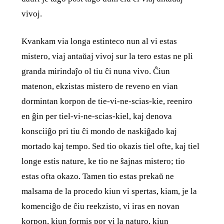
vivoj.
Kvankam via longa estinteco nun al vi estas
mistero, viaj antaŭaj vivoj sur la tero estas ne pli
granda mirindaĵo ol tiu ĉi nuna vivo. Ĉiun
matenon, ekzistas mistero de reveno en vian
dormintan korpon de tie-vi-ne-scias-kie, reeniro
en ĝin per tiel-vi-ne-scias-kiel, kaj denova
konsciiĝo pri tiu ĉi mondo de naskiĝado kaj
mortado kaj tempo. Sed tio okazis tiel ofte, kaj tiel
longe estis nature, ke tio ne ŝajnas mistero; tio
estas ofta okazo. Tamen tio estas prekaŭ ne
malsama de la procedo kiun vi spertas, kiam, je la
komenciĝo de ĉiu reekzisto, vi iras en novan
korpon, kiun formis por vi la naturo, kiun