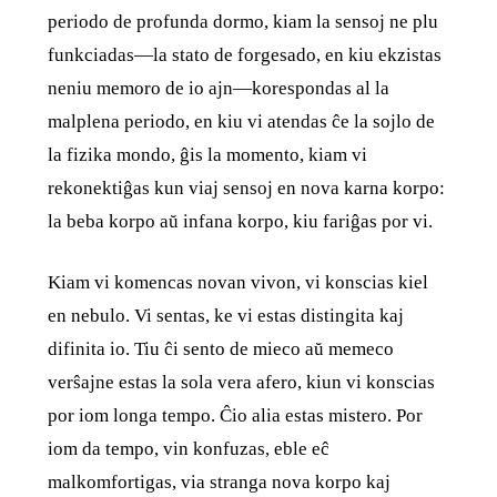
periodo de profunda dormo, kiam la sensoj ne plu
funkciadas—la stato de forgesado, en kiu ekzistas
neniu memoro de io ajn—korespondas al la
malplena periodo, en kiu vi atendas ĉe la sojlo de
la fizika mondo, ĝis la momento, kiam vi
rekonektiĝas kun viaj sensoj en nova karna korpo:
la beba korpo aŭ infana korpo, kiu fariĝas por vi.
Kiam vi komencas novan vivon, vi konscias kiel
en nebulo. Vi sentas, ke vi estas distingita kaj
difinita io. Tiu ĉi sento de mieco aŭ memeco
verŝajne estas la sola vera afero, kiun vi konscias
por iom longa tempo. Ĉio alia estas mistero. Por
iom da tempo, vin konfuzas, eble eĉ
malkomfortigas, via stranga nova korpo kaj