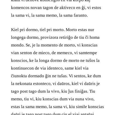
komencos novan tagon de aktiveco en ĝi, vi estos
la sama vi, la sama memo, la sama faranto.
Kiel pri dormo, tiel pri morto. Morto estas nur
longega dormo, provizora retiriĝo de tiu ĉi homa
mondo. Se, je la momento de morto, vi konscias
vian senton de mieco, de memeco, vi samtempe
konscios, ke la longa dormo de morto ne tuŝos la
kontinuecon de via identeco, same kiel via
ĉiunokta dormado ĝin ne tuŝas. Vi sentos, ke dum
la nekonata estonteco, vi daŭros, kiel vi daŭris je
tago post tago dum la vivo, kiu ĵus finiĝas. Tiu
memo, tiu vi, kiu konscias dum via nuna vivo,
estas la sama memo, la sama vi, kiu simile konscias
daŭri je tago post tago dum ciu el viaj antaŭaj