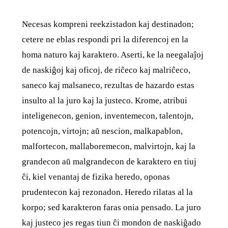
Necesas kompreni reekzistadon kaj destinadon;
cetere ne eblas respondi pri la diferencoj en la
homa naturo kaj karaktero. Aserti, ke la neegalaĵoj
de naskiĝoj kaj oficoj, de riĉeco kaj malriĉeco,
saneco kaj malsaneco, rezultas de hazardo estas
insulto al la juro kaj la justeco. Krome, atribui
inteligenecon, genion, inventemecon, talentojn,
potencojn, virtojn; aŭ nescion, malkapablon,
malfortecon, mallaboremecon, malvirtojn, kaj la
grandecon aŭ malgrandecon de karaktero en tiuj
ĉi, kiel venantaj de fizika heredo, oponas
prudentecon kaj rezonadon. Heredo rilatas al la
korpo; sed karakteron faras onia pensado. La juro
kaj justeco jes regas tiun ĉi mondon de naskiĝado