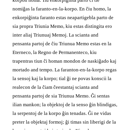
korpon homa. Tiu enkorpiĝinta parto ĉi tie
nomiĝas la faranto-en-la-korpo. En ĉiu homo, la
enkorpiĝinta faranto estas neapartigebla parto de
sia propra Triunia Memo, kiu estas distingita ero
inter aliaj Triunuaj Memoj. La scianta and
pensanta partoj de ĉiu Triunua Memo estas en la
Eterneco, la Regno de Permanenteco, kiu
trapentras tiun ĉi homan mondon de naskiĝado kaj
mortado and tempo. La faranton-en-la-korpo regas
la sensoj kaj la korpo; tial ĝi ne povas konscii la
realecon de la ĉiam ĉeestantaj scianta and
pensanta partoj de sia Triunua Memo. Ĝi sentas
ilian mankon; la objektoj de la senso ĝin blindigas,
la serpentoj de la korpo ĝin tenadas. Ĝi ne vidas
preter la objektaj formoj; ĝi timas sin liberigi de la