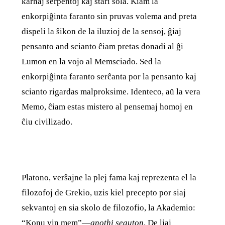
karnaj serpentoj kaj stari sola. Kiam la
enkorpiĝinta faranto sin pruvas volema and preta
dispeli la ŝikon de la iluzioj de la sensoj, ĝiaj
pensanto and scianto ĉiam pretas donadi al ĝi
Lumon en la vojo al Memsciado. Sed la
enkorpiĝinta faranto serĉanta por la pensanto kaj
scianto rigardas malproksime. Identeco, aŭ la vera
Memo, ĉiam estas mistero al pensemaj homoj en
ĉiu civilizado.
Platono, verŝajne la plej fama kaj reprezenta el la
filozofoj de Grekio, uzis kiel precepto por siaj
sekvantoj en sia skolo de filozofio, la Akademio:
“Konu vin mem”—
gnothi seauton
. De liaj