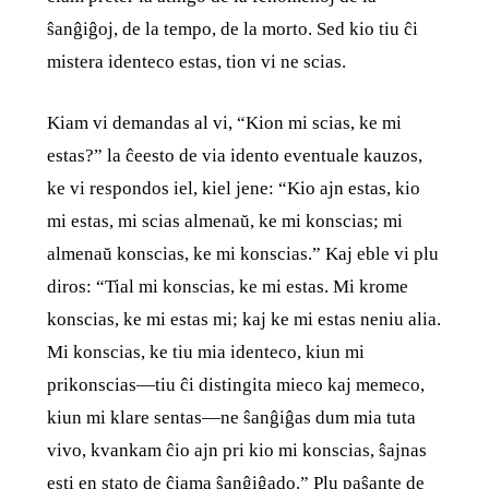
ŝanĝiĝoj, de la tempo, de la morto. Sed kio tiu ĉi
mistera identeco estas, tion vi ne scias.
Kiam vi demandas al vi, “Kion mi scias, ke mi
estas?” la ĉeesto de via idento eventuale kauzos,
ke vi respondos iel, kiel jene: “Kio ajn estas, kio
mi estas, mi scias almenaŭ, ke mi konscias; mi
almenaŭ konscias, ke mi konscias.” Kaj eble vi plu
diros: “Tial mi konscias, ke mi estas. Mi krome
konscias, ke mi estas mi; kaj ke mi estas neniu alia.
Mi konscias, ke tiu mia identeco, kiun mi
prikonscias—tiu ĉi distingita mieco kaj memeco,
kiun mi klare sentas—ne ŝanĝiĝas dum mia tuta
vivo, kvankam ĉio ajn pri kio mi konscias, ŝajnas
esti en stato de ĉiama ŝanĝiĝado.” Plu paŝante de