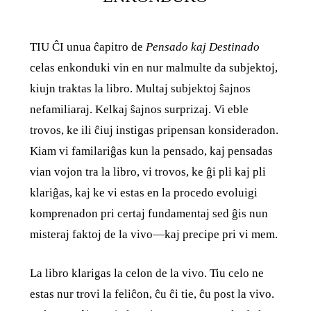
TIU ĈI unua ĉapitro de
Pensado kaj Destinado
celas enkonduki vin en nur malmulte da subjektoj,
kiujn traktas la libro. Multaj subjektoj ŝajnos
nefamiliaraj. Kelkaj ŝajnos surprizaj. Vi eble
trovos, ke ili ĉiuj instigas pripensan konsideradon.
Kiam vi familariĝas kun la pensado, kaj pensadas
vian vojon tra la libro, vi trovos, ke ĝi pli kaj pli
klariĝas, kaj ke vi estas en la procedo evoluigi
komprenadon pri certaj fundamentaj sed ĝis nun
misteraj faktoj de la vivo—kaj precipe pri vi mem.
La libro klarigas la celon de la vivo. Tiu celo ne
estas nur trovi la feliĉon, ĉu ĉi tie, ĉu post la vivo.